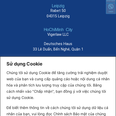
WHATSAPP
Leipzig
Rabet 50
VIBER
04315 Leipzig
HoChiMinh City
Vigerlaw LLC
Deutsches Haus
33 Lê Duẩn, Bến Nghé, Quận 1
HaNoi
Sử dụng Cookie
Vigerlaw LLC
Chúng tôi sử dụng Cookie để tăng cường trải nghiệm duyệt
Pacific Place
web của bạn và cung cấp quảng cáo hoặc nội dung cá nhân
83B Ly Thuong Kiet,
hóa và phân tích lưu lượng truy cập của chúng tôi. Bằng
Tran Hung Dao, Hoan Kiem
cách nhấn vào "Chấp nhận", bạn đồng ý với việc chúng tôi
sử dụng Cookie.
030 303984 0
030 303984 21
Để biết thêm thông tin về cách chúng tôi sử dụng dữ liệu cá
info@viger.law
nhân của bạn, vui lòng đọc Chính sách Bảo mật của chúng